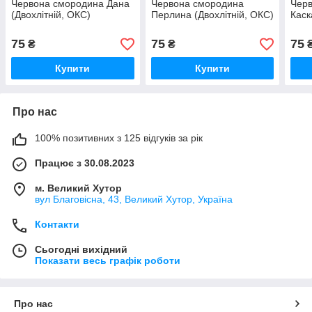
Червона смородина Дана
Червона смородина
Чер
(Двохлітній, ОКС)
Перлина (Двохлітній, ОКС)
Каск
75
75
75
₴
₴
Купити
Купити
Про нас
100% позитивних з 125 відгуків за рік
Працює з 30.08.2023
м. Великий Хутор
вул Благовісна, 43, Великий Хутор, Україна
Контакти
Сьогодні вихідний
Показати весь графік роботи
Про нас