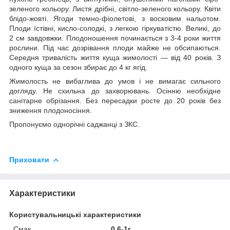
зеленого кольору. Листя дрібні, світло-зеленого кольору. Квіти
блідо-жовті. Ягоди темно-фіолетові, з восковим нальотом.
Плоди їстівні, кисло-солодкі, з легкою гіркуватістю. Великі, до
2 см завдовжки. Плодоношення починається з 3-4 роки життя
рослини. Під час дозрівання плоди майже не обсипаються.
Середня тривалість життя куща жимолості — від 40 років. З
одного куща за сезон збирає до 4 кг ягід.
Жимолость не вибаглива до умов і не вимагає сильного
догляду. Не схильна до захворювань. Осінню необхідне
санітарне обрізання. Без пересадки росте до 20 років без
зниження плодоносіння.
Пропонуємо однорічні саджанці з ЗКС.
Приховати
Характеристики
Користувальницькі характеристики
Смак
0,6-1г