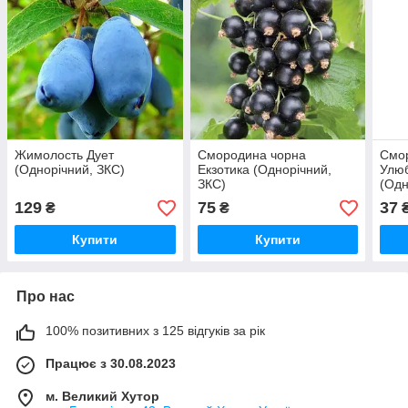
Жимолость Дует
Смородина чорна
Смо
(Однорічний, ЗКС)
Екзотика (Однорічний,
Улю
ЗКС)
(Одн
129
75
37
₴
₴
Купити
Купити
Про нас
100% позитивних з 125 відгуків за рік
Працює з 30.08.2023
м. Великий Хутор