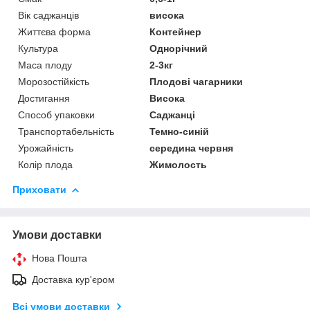
Вік саджанців
висока
Життєва форма
Контейнер
Культура
Однорічний
Маса плоду
2-3кг
Морозостійкість
Плодові чагарники
Достигання
Висока
Способ упаковки
Саджанці
Транспортабельність
Темно-синій
Урожайність
середина червня
Колір плода
Жимолость
Приховати
Умови доставки
Нова Пошта
Доставка кур'єром
Всі умови доставки