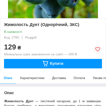
Жимолость Дует (Однорічний, ЗКС)
В наявності
Код: 2765
Роздріб
129
₴
Мінімальна сума замовлення на сайті — 300 ₴
Купити
Опис
Характеристики
Доставка
Оплата
Умови п
Опис
Жимолость Дует
— листяний чагарник, до 1 м заввишки.
Кухоль гребінець, з вигнутими, опушеними пагонами сіро-