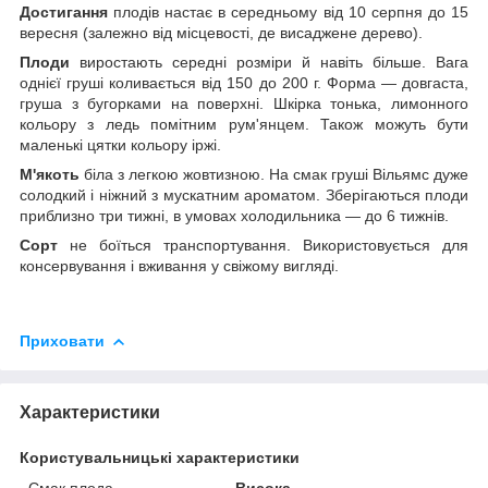
Достигання
плодів настає в середньому від 10 серпня до 15
вересня (залежно від місцевості, де висаджене дерево).
Плоди
виростають середні розміри й навіть більше. Вага
однієї груші коливається від 150 до 200 г. Форма — довгаста,
груша з бугорками на поверхні. Шкірка тонька, лимонного
кольору з ледь помітним рум'янцем. Також можуть бути
маленькі цятки кольору іржі.
М'якоть
біла з легкою жовтизною. На смак груші Вільямс дуже
солодкий і ніжний з мускатним ароматом. Зберігаються плоди
приблизно три тижні, в умовах холодильника — до 6 тижнів.
Сорт
не боїться транспортування. Використовується для
консервування і вживання у свіжому вигляді.
Приховати
Характеристики
Користувальницькі характеристики
Смак плода
Висока