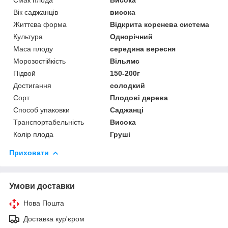
Вік саджанців
висока
Життєва форма
Відкрита коренева система
Культура
Однорічний
Маса плоду
середина вересня
Морозостійкість
Вільямс
Підвой
150-200г
Достигання
солодкий
Сорт
Плодові дерева
Способ упаковки
Саджанці
Транспортабельність
Висока
Колір плода
Груші
Приховати
Умови доставки
Нова Пошта
Доставка кур'єром