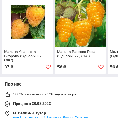
Малина Ананасна
Малина Ранкова Роса
Мали
Вігорова (Однорічний,
(Однорічний, ОКС)
(Одн
ОКС)
37
56
56
₴
₴
Про нас
100% позитивних з 126 відгуків за рік
Працює з 30.08.2023
м. Великий Хутор
вул Благовісна, 43, Великий Хутор, Україна