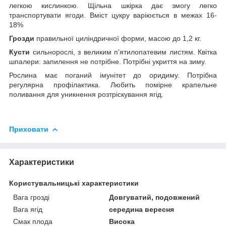
легкою кислинкою. Щільна шкірка дає змогу легко
транспортувати ягоди. Вміст цукру варіюється в межах 16-
18%
Грозди
правильної циліндричної форми, масою до 1,2 кг.
Кусти
сильнорослі, з великим п'ятилопатевим листям. Квітка
шпалери: запилення не потрібне. Потрібні укриття на зиму.
Рослина має поганий імунітет до оридиму. Потрібна
регулярна профілактика. Любить помірне крапельне
поливання для уникнення розтріскування ягід.
Приховати
Характеристики
Користувальницькі характеристики
Вага грозді
Довгуватий, подовжений
Вага ягід
середина вересня
Смак плода
Висока