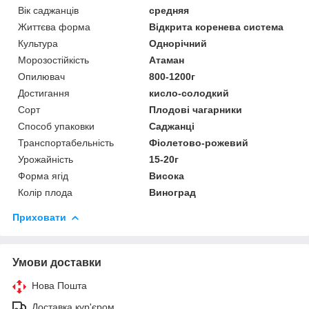
Вік саджанців
средняя
Життєва форма
Відкрита коренева система
Культура
Однорічний
Морозостійкість
Атаман
Опилювач
800-1200г
Достигання
кисло-солодкий
Сорт
Плодові чагарники
Способ упаковки
Саджанці
Транспортабельність
Фіолетово-рожевий
Урожайність
15-20г
Форма ягід
Висока
Колір плода
Виноград
Приховати
Умови доставки
Нова Пошта
Доставка кур'єром