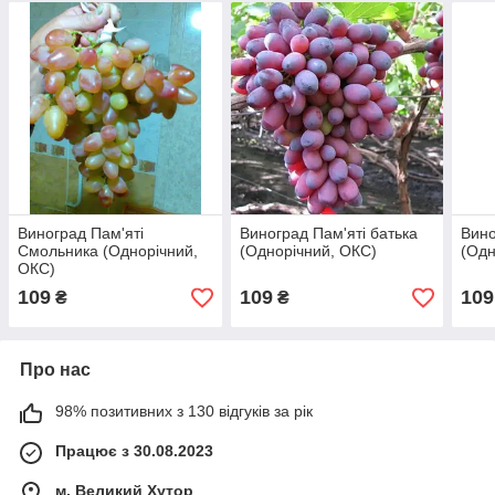
Виноград Пам'яті
Виноград Пам'яті батька
Вино
Смольника (Однорічний,
(Однорічний, ОКС)
(Одн
ОКС)
109
109
109
₴
₴
Про нас
98% позитивних з 130 відгуків за рік
Працює з 30.08.2023
м. Великий Хутор