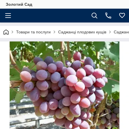
Золотий Сад
Товари та послуги
Саджанці плодових кущів
Саджанц