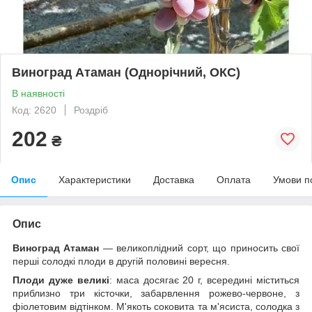
Виноград Атаман (Однорічний, ОКС)
В наявності
Код: 2620
Роздріб
202
₴
Опис
Характеристики
Доставка
Оплата
Умови п
Опис
Виноград Атаман
— великоплідний сорт, що приносить свої
перші солодкі плоди в другій половині вересня.
Плоди дуже великі
: маса досягає 20 г, всередині міститься
приблизно три кісточки, забарвлення рожево-червоне, з
фіолетовим відтінком. М'якоть соковита та м'ясиста, солодка з