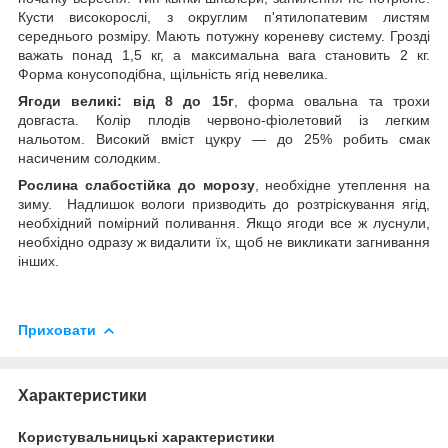
Кусти високорослі, з округлим п'ятилопатевим листям
середнього розміру. Мають потужну кореневу систему. Грозді
важать понад 1,5 кг, а максимальна вага становить 2 кг.
Форма конусоподібна, щільність ягід невелика.
Ягоди великі: від 8 до 15г
, форма овальна та трохи
довгаста. Колір плодів червоно-фіолетовий із легким
нальотом. Високий вміст цукру — до 25% робить смак
насиченим солодким.
Рослина слабостійка до морозу
, необхідне утеплення на
зиму. Надлишок вологи призводить до розтріскування ягід,
необхідний помірний поливання. Якщо ягоди все ж луснули,
необхідно одразу ж видалити їх, щоб не викликати загнивання
інших.
Приховати
Характеристики
Користувальницькі характеристики