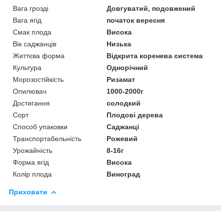
Вага грозді
Довгуватий, подовжений
Вага ягід
початок вересня
Смак плода
Висока
Вік саджанців
Низька
Життєва форма
Відкрита коренева система
Культура
Однорічний
Морозостійкість
Ризамат
Опилювач
1000-2000г
Достигання
солодкий
Сорт
Плодові дерева
Способ упаковки
Саджанці
Транспортабельність
Рожевий
Урожайність
8-16г
Форма ягід
Висока
Колір плода
Виноград
Приховати