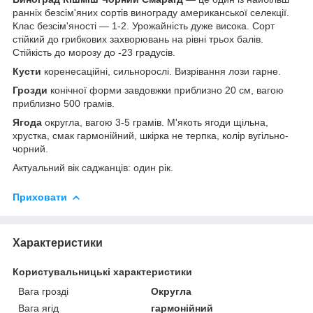
ранніх безсім'яних сортів винограду американської селекції.
Клас безсім'яності — 1-2. Урожайність дуже висока. Сорт
стійкий до грибкових захворювань на рівні трьох балів.
Стійкість до морозу до -23 градусів.
Кусти
коренесаційні, сильнорослі. Визрівання лози гарне.
Грозди
конічної форми завдовжки приблизно 20 см, вагою
приблизно 500 грамів.
Ягода
округла, вагою 3-5 грамів. М'якоть ягоди щільна,
хрустка, смак гармонійний, шкірка не терпка, колір вугільно-
чорний.
Актуальний вік саджанців: один рік.
Приховати
Характеристики
Користувальницькі характеристики
Вага грозді
Округла
Вага ягід
гармонійний