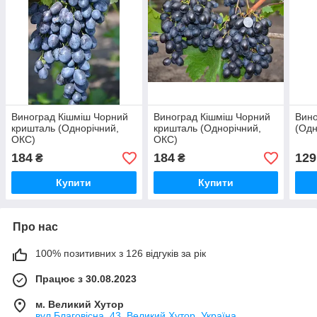
Виноград Кішміш Чорний
Виноград Кішміш Чорний
Вино
кришталь (Однорічний,
кришталь (Однорічний,
(Одн
ОКС)
ОКС)
184
184
129
₴
₴
Купити
Купити
Про нас
100% позитивних з 126 відгуків за рік
Працює з 30.08.2023
м. Великий Хутор
вул Благовісна, 43, Великий Хутор, Україна