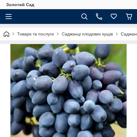
Золотий Сад
Товари та послуги
Саджанці плодових кущів
Саджанц