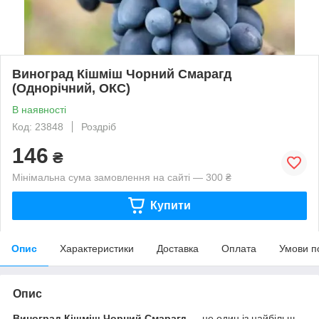
Виноград Кішміш Чорний Смарагд
(Однорічний, ОКС)
В наявності
Код: 23848
Роздріб
146
₴
Мінімальна сума замовлення на сайті — 300 ₴
Купити
Опис
Характеристики
Доставка
Оплата
Умови п
Опис
Виноград Кішміш Чорний Смарагд
— це один із найбільш