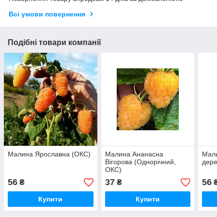
Всі умови повернення
Подібні товари компанії
Малина Ярославна (ОКС)
Малина Ананасна
Мали
Вігорова (Однорічний,
дере
ОКС)
56
37
56
₴
₴
Купити
Купити