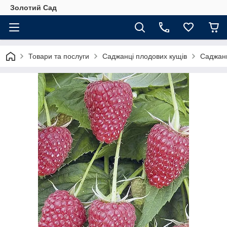
Золотий Сад
Товари та послуги
Саджанці плодових кущів
Саджан