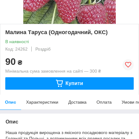
Малина Таруса (Одногодачний, ОКС)
В наявності
Код: 24262
Роздріб
90
₴
Мінімальна сума замовлення на сайті — 300 ₴
Купити
Опис
Характеристики
Доставка
Оплата
Умови п
Опис
Наша продукція вирощена з якісного посадкового матеріалу з
Голандії та Польщі, з дотриманням всіх правил посадки та