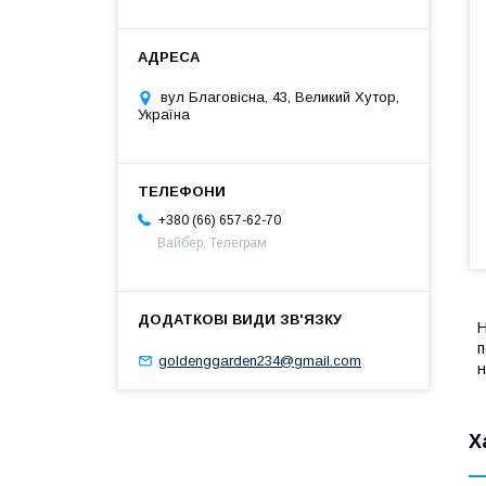
вул Благовісна, 43, Великий Хутор,
Україна
+380 (66) 657-62-70
Вайбер, Телеграм
Н
п
goldenggarden234@gmail.com
н
Х