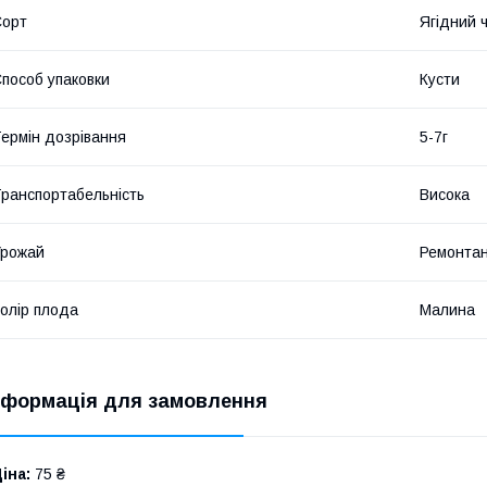
Сорт
Ягідний 
пособ упаковки
Кусти
ермін дозрівання
5-7г
ранспортабельність
Висока
Урожай
Ремонта
олір плода
Малина
нформація для замовлення
іна:
75 ₴