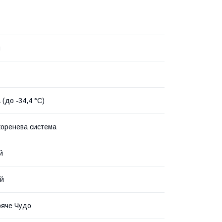
й
 (до -34,4 °C)
коренева система
й
ий
ряче Чудо