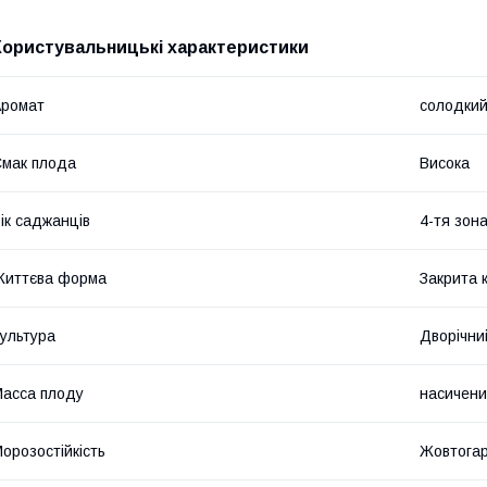
Користувальницькі характеристики
Аромат
солодки
мак плода
Висока
ік саджанців
4-тя зона
Життєва форма
Закрита 
ультура
Дворічни
асса плоду
насичен
орозостійкість
Жовтога