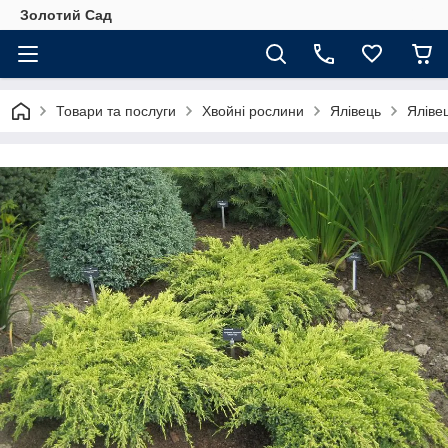
Золотий Сад
Товари та послуги
Хвойні рослини
Ялівець
Яліве