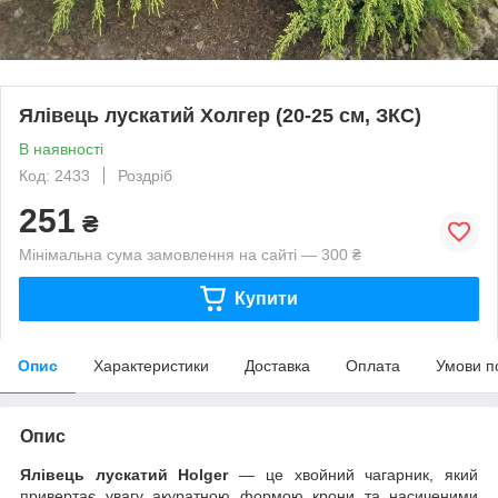
Ялівець лускатий Холгер (20-25 см, ЗКС)
В наявності
Код: 2433
Роздріб
251
₴
Мінімальна сума замовлення на сайті — 300 ₴
Купити
Опис
Характеристики
Доставка
Оплата
Умови п
Опис
Ялівець лускатий Holger
— це хвойний чагарник, який
привертає увагу акуратною формою крони та насиченими