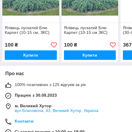
Ялівець лускатий Блю
Ялівець лускатий Блю
Ялів
Карпет (10-15 см, ЗКС)
Карпет (10-15 см ЗКС)
(30-
100
100
367
₴
₴
Купити
Купити
Про нас
100% позитивних з 125 відгуків за рік
Працює з 30.08.2023
м. Великий Хутор
вул Благовісна, 43, Великий Хутор, Україна
Контакти
Сьогодні працює з 10:00 до 18:00