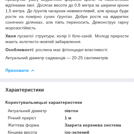
відтінками хвої. Досягає висоти до 0,8 метра за ширини крони
1,5 метра. До ґрунтів чагарник невимогливий, але краще буде
рости на помірно сухих ґрунтах. Добре росте на відкритих
сонячних ділянках, але півть переносить. Демонструє гарну
морозостійкість.
Хвоя
лускатої структури, колір її біло-синій. Молоді прирости
мають золотисто-жовтий забарвлення.
Особливості:
рослина має фітонцидні властивості.
Актуальний діаметр саджанців — 20-25 сантиметрів.
Приховати
Характеристики
Користувальницькі характеристики
Актуальний діаметр
півтон
Річний приріст
1 м
Життєва форма
Закрита коренева система
Кінцева висота
ізо-зелений