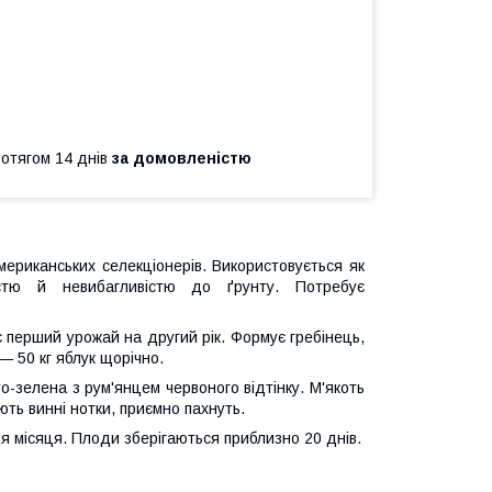
ротягом 14 днів
за домовленістю
ериканських селекціонерів. Використовується як
істю й невибагливістю до ґрунту. Потребує
 перший урожай на другий рік. Формує гребінець,
— 50 кг яблук щорічно.
то-зелена з рум'янцем червоного відтінку. М'якоть
ають винні нотки, приємно пахнуть.
ця місяця. Плоди зберігаються приблизно 20 днів.