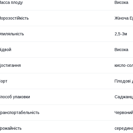
асса плоду
Висока
орозостійкість
Жіноча Е
пиляльність
2,5-3м
ідвой
Висока
остигання
кисло-со
Сорт
Плодові 
пособ упаковки
Саджанц
ранспортабельність
Червони
рожайність
середина