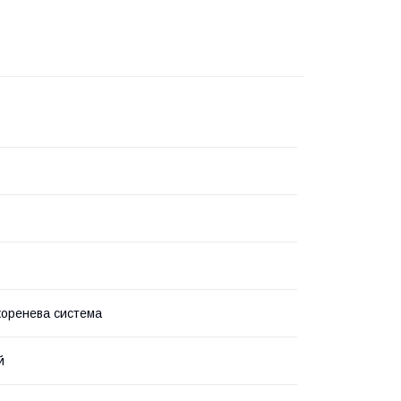
коренева система
й