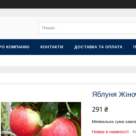
РО КОМПАНІЮ
КОНТАКТИ
ДОСТАВКА ТА ОПЛАТА
П
Яблуня Жіноч
291 ₴
Мінімальна сума замов
Немає в наявності
К