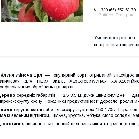
+380 (66) 657-62-70
Вайбер, Телеграм
повернення товару п
Яблуня Жіноча Ерлі
— популярний сорт, отриманий унаслідок ам
запилювач для інших видів. Характеризується холодостійк
рофілактичних оброблень від парші.
Дерево
середніх габаритів — 2,5-3,5 м, дуже швидкоплідне — дає
ироко-округлу крону. Показники продуктивності дорослої рослини 
Плоди
округло-конічні або плоскокруглі, вагою 150-170г. Шкіра жов
іла із зеленим відтінком, щільна, хрустка. Яблука кисло-солодкі, м
Достигання
починається в першій половині липня та триває до кін