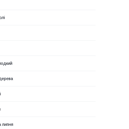
рлі
лодкий
дерева
і
й
 липня