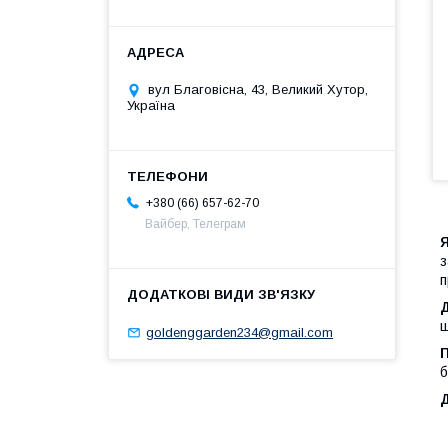
вул Благовісна, 43, Великий Хутор,
Україна
+380 (66) 657-62-70
Вайбер, Телеграм
п
ш
goldenggarden234@gmail.com
б