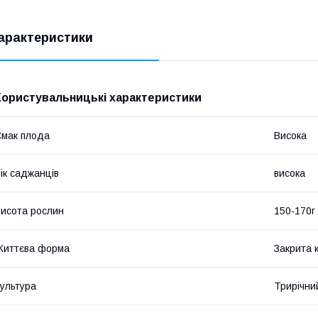
арактеристики
Користувальницькі характеристики
мак плода
Висока
ік саджанців
висока
исота рослин
150-170г
Життєва форма
Закрита 
ультура
Трирічни