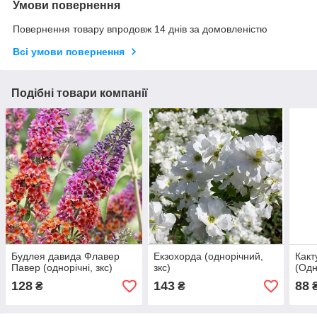
Умови повернення
Повернення товару впродовж 14 днів за домовленістю
Всі умови повернення
Подібні товари компанії
Будлея давида Флавер
Екзохорда (однорічний,
Какт
Павер (однорічні, зкс)
зкс)
(Одн
128
143
88
₴
₴