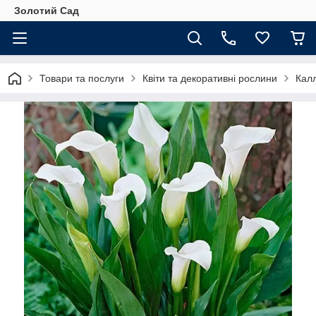
Золотий Сад
Товари та послуги
Квіти та декоративні рослини
Кал