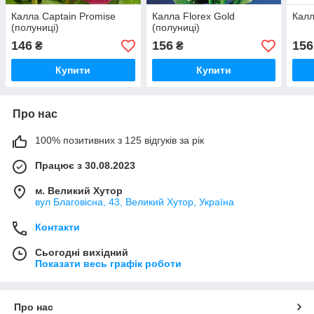
Калла Captain Promise
Калла Florex Gold
Калл
(полуниці)
(полуниці)
146
156
156
₴
₴
Купити
Купити
Про нас
100% позитивних з 125 відгуків за рік
Працює з 30.08.2023
м. Великий Хутор
вул Благовісна, 43, Великий Хутор, Україна
Контакти
Сьогодні вихідний
Показати весь графік роботи
Про нас