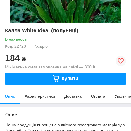
Калла White Ideal (полуниці)
В наявності
Код: 22728
Роздріб
184
₴
Мінімальна сума замовлення на сайті — 300 ₴
Купити
Опис
Характеристики
Доставка
Оплата
Умови п
Опис
Наша продукція вирощена з якісного посадкового матеріалу з
Голандії та Польщі, з дотриманням всіх правил посадки та