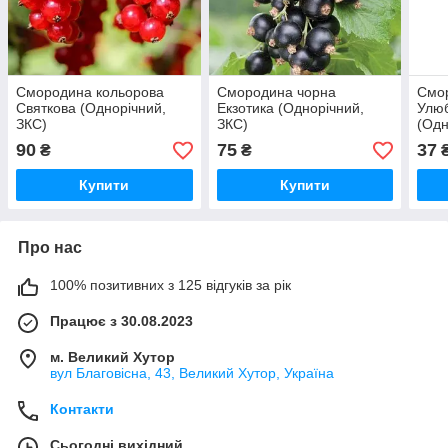
Смородина кольорова
Смородина чорна
Смо
Святкова (Однорічний,
Екзотика (Однорічний,
Улю
ЗКС)
ЗКС)
(Одн
90
75
37
₴
₴
Купити
Купити
Про нас
100% позитивних з 125 відгуків за рік
Працює з 30.08.2023
м. Великий Хутор
вул Благовісна, 43, Великий Хутор, Україна
Контакти
Сьогодні вихідний