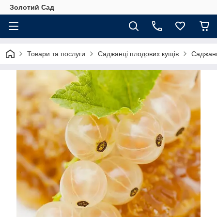
Золотий Сад
Товари та послуги
Саджанці плодових кущів
Саджан