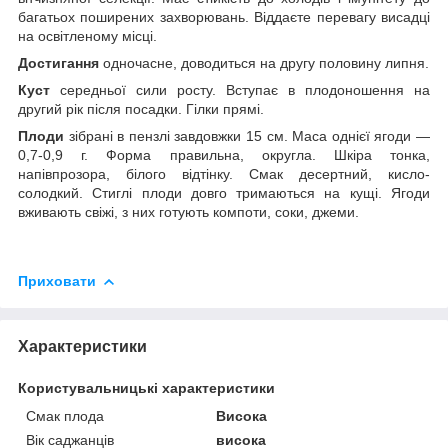
багатьох поширених захворювань. Віддаєте перевагу висадці
на освітленому місці.
Достигання
одночасне, доводиться на другу половину липня.
Куст
середньої сили росту. Вступає в плодоношення на
другий рік після посадки. Гілки прямі.
Плоди
зібрані в пензлі завдовжки 15 см. Маса однієї ягоди —
0,7-0,9 г. Форма правильна, округла. Шкіра тонка,
напівпрозора, білого відтінку. Смак десертний, кисло-
солодкий. Стиглі плоди довго тримаються на кущі. Ягоди
вживають свіжі, з них готують компоти, соки, джеми.
Приховати
Характеристики
Користувальницькі характеристики
Смак плода
Висока
Вік саджанців
висока