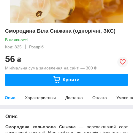
Смородина Біла Сніжана (однорічні, ЗКС)
В наявності
Код: 825
Роздріб
56
₴
Мінімальна сума замовлення на сайті — 300 ₴
Купити
Опис
Характеристики
Доставка
Оплата
Умови п
Опис
Смородина кольорова Сніжана
— перспективний сорт
вітчизняної селекції. Має стійкість до холодів і імунітету до