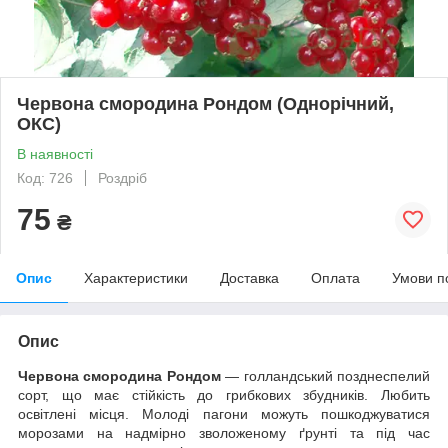
Червона смородина Рондом (Однорічний,
ОКС)
В наявності
Код: 726
Роздріб
75
₴
Опис
Характеристики
Доставка
Оплата
Умови п
Опис
Червона смородина Рондом
— голландський позднеспелий
сорт, що має стійкість до грибкових збудників. Любить
освітлені місця. Молоді пагони можуть пошкоджуватися
морозами на надмірно зволоженому ґрунті та під час