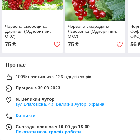
Червона смородина
Червона смородина
Чор
Дарниця (Однорічний,
Львованка (Однорічний,
Софі
ОКС)
ОКС)
ОКС
75
75
56
₴
₴
Про нас
100% позитивних з 126 відгуків за рік
Працює з 30.08.2023
м. Великий Хутор
вул Благовісна, 43, Великий Хутор, Україна
Контакти
Сьогодні працює з 10:00 до 18:00
Показати весь графік роботи