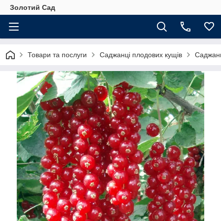
Золотий Сад
Товари та послуги
Саджанці плодових кущів
Саджан