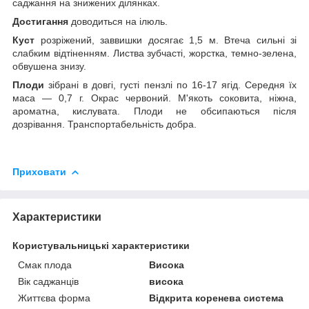
саджання на знижених ділянках.
Достигання
доводиться на ілюль.
Куст
розріжений, заввишки досягає 1,5 м. Втеча сильні зі
слабким відтіненням. Листва зубчасті, жорстка, темно-зелена,
обвушена знизу.
Плоди
зібрані в довгі, густі пензлі по 16-17 ягід. Середня їх
маса — 0,7 г. Окрас червоний. М'якоть соковита, ніжна,
ароматна, кислувата. Плоди не обсипаються після
дозрівання. Транспортабельність добра.
Приховати
Характеристики
Користувальницькі характеристики
Смак плода
Висока
Вік саджанців
висока
Життєва форма
Відкрита коренева система