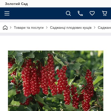
Золотий Сад
Товари та послуги
Саджанці плодових кущів
Саджан