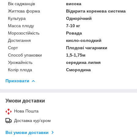
Вік саджанців
висока
Життєва форма
Відкрита коренева система
Культура
Однорічний
Масса плоду
7-10 кг
Морозостійкість
Ровада
Достигання
кисло-солодкий
Сорт
Плодові чагарники
Способ упаковки
1,5-1,75м
Урожайність
середина липня
Колір плода
Смородина
Приховати
Умови доставки
Нова Пошта
Доставка кур'єром
Всі умови доставки