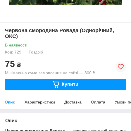
Червона смородина Ровада (Однорічний,
ОКС)
В наявності
Код: 729
Роздріб
75
₴
Мінімальна сума замовлення на сайті — 300 ₴
Купити
Опис
Характеристики
Доставка
Оплата
Умови п
Опис
Червона смородина Ровада
— середньосстиглий сорт, що