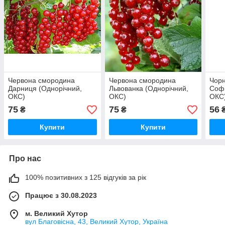
Червона смородина
Червона смородина
Чор
Дарниця (Однорічний,
Львованка (Однорічний,
Софі
ОКС)
ОКС)
ОКС
75
75
56
₴
₴
Купити
Купити
Про нас
100% позитивних з 125 відгуків за рік
Працює з 30.08.2023
м. Великий Хутор
вул Благовісна, 43, Великий Хутор, Україна