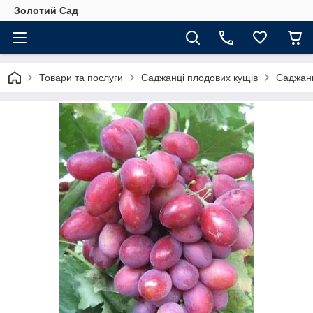
Золотий Сад
Товари та послуги
Саджанці плодових кущів
Саджанц