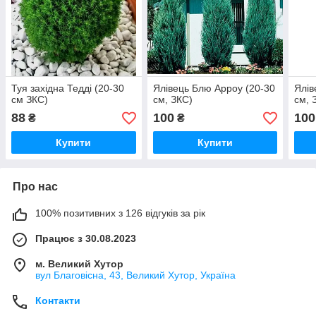
Туя західна Тедді (20-30
Ялівець Блю Арроу (20-30
Ялів
см ЗКС)
см, ЗКС)
см, 
88
100
100
₴
₴
Купити
Купити
Про нас
100% позитивних з 126 відгуків за рік
Працює з 30.08.2023
м. Великий Хутор
вул Благовісна, 43, Великий Хутор, Україна
Контакти