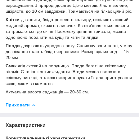
вирощування.В природі досягає 1,5-5 метрів. Листя зелене,
шкірясте, до 10 см завдовжки. Тримаються на гілках цілий рік.
Квітки
-дзвіночки, блідо-рожевого кольору, виділяють ніжний
медовий аромат, схожі на лисичок. Квіти з'являються восени
та тримаються до січня.Поскольку цвітіння тривале, можна
одночасно побачити на кущі та квіти та ягідки.
Плоди
дозрівають упродовж року. Спочатку вони жовті, у міру
дозрівання стають блідо-червоними. Розмір зрілих ягід — 15-
20 мм.
Смак
ягід схожий на полуницю. Плоди багаті на клітковину,
вітамін C та інші антиоксиданти. Ягоди можна вживати в
свіжому вигляді, а також використовувати їх для приготування
соків, джемів і компотів.
Актуальна висота саджанців — 20-30 см.
Приховати
Характеристики
Користувальницькі характеристики