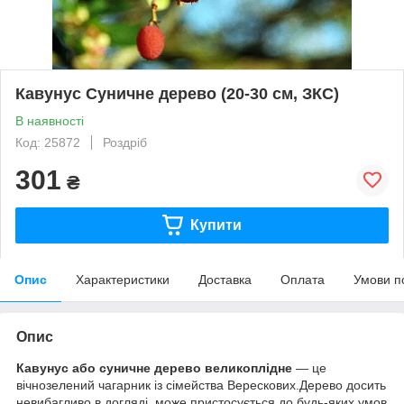
Кавунус Суничне дерево (20-30 см, ЗКС)
В наявності
Код: 25872
Роздріб
301
₴
Купити
Опис
Характеристики
Доставка
Оплата
Умови п
Опис
Кавунус або суничне дерево великоплідне
— це
вічнозелений чагарник із сімейства Верескових.Дерево досить
невибагливо в догляді, може пристосується до будь-яких умов