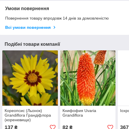
Умови повернення
Повернення товару впродовж 14 днів за домовленістю
Всі умови повернення
Подібні товари компанії
Кореопсис (Льонок)
Книфофия Uvaria
Іох
Grandiflora Грандіфлора
Grandiflora
(кореневище)
137
82
367
₴
₴