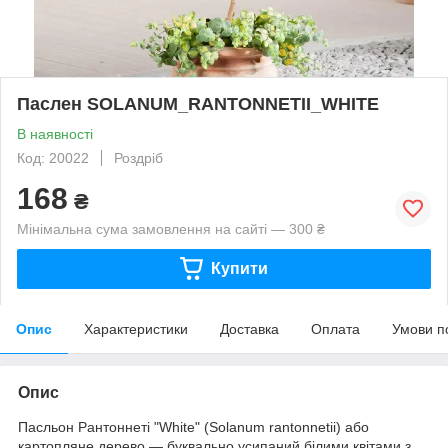
Паслен SOLANUM_RANTONNETII_WHITE
В наявності
Код: 20022
Роздріб
168
₴
Мінімальна сума замовлення на сайті — 300 ₴
Купити
Опис
Характеристики
Доставка
Оплата
Умови п
Опис
Пасльон Рантоннеті "White" (Solanum rantonnetii) або
картопляне дерево — буквально усипаний білими квітами з