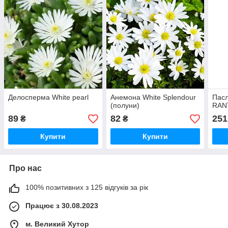
Делосперма White pearl
Анемона White Splendour
Пас
(полуни)
RAN
89
82
251
₴
₴
Купити
Купити
Про нас
100% позитивних з 125 відгуків за рік
Працює з 30.08.2023
м. Великий Хутор