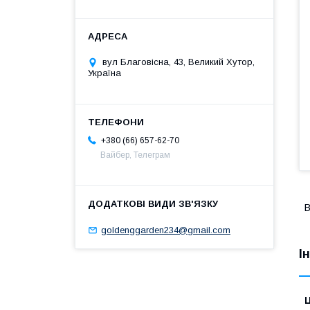
вул Благовісна, 43, Великий Хутор,
Україна
+380 (66) 657-62-70
Вайбер, Телеграм
В
goldenggarden234@gmail.com
І
Ц