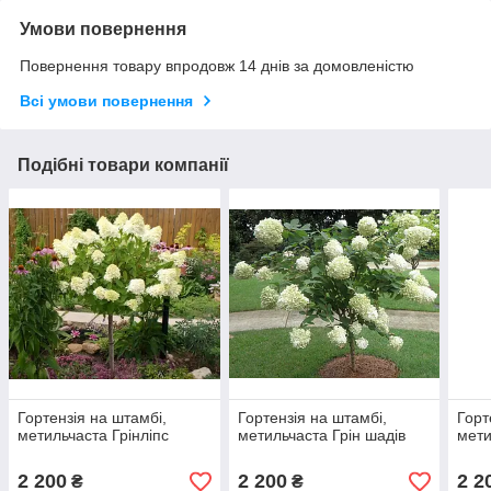
Умови повернення
Повернення товару впродовж 14 днів за домовленістю
Всі умови повернення
Подібні товари компанії
Гортензія на штамбі,
Гортензія на штамбі,
Горт
метильчаста Грінліпс
метильчаста Грін шадів
мети
2 200
2 200
2 2
₴
₴