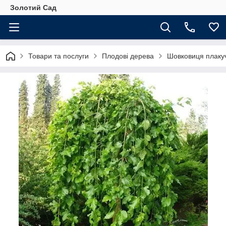
Золотий Сад
Товари та послуги
Плодові дерева
Шовковиця плакуч