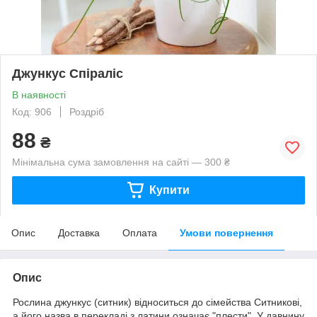
Джункус Спіраліс
В наявності
Код: 906
Роздріб
88
₴
Мінімальна сума замовлення на сайті — 300 ₴
Купити
Опис
Доставка
Оплата
Умови повернення
Опис
Рослина джункус (ситник) відноситься до сімейства Ситникові,
а його назва в перекладі з латини означає "плести". У давнину