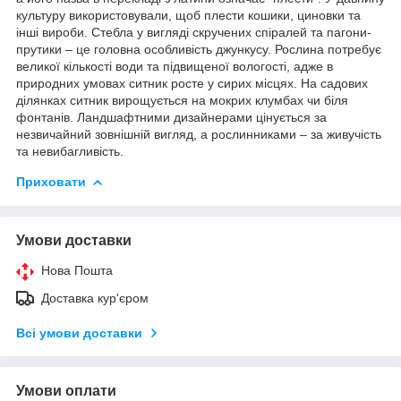
культуру використовували, щоб плести кошики, циновки та
інші вироби. Стебла у вигляді скручених спіралей та пагони-
прутики – це головна особливість джункусу. Рослина потребує
великої кількості води та підвищеної вологості, адже в
природних умовах ситник росте у сирих місцях. На садових
ділянках ситник вирощується на мокрих клумбах чи біля
фонтанів. Ландшафтними дизайнерами цінується за
незвичайний зовнішній вигляд, а рослинниками – за живучість
та невибагливість.
Приховати
Умови доставки
Нова Пошта
Доставка кур'єром
Всі умови доставки
Умови оплати