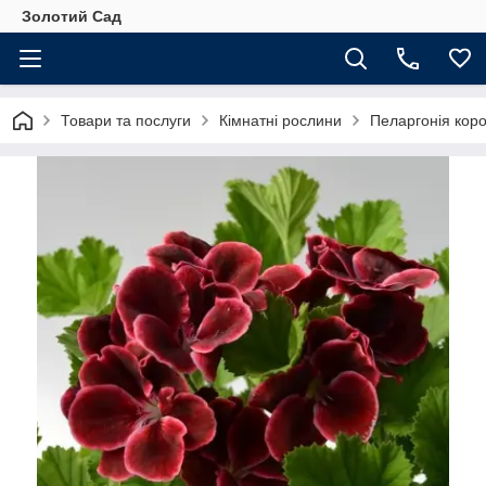
Золотий Сад
Товари та послуги
Кімнатні рослини
Пеларгонія коро