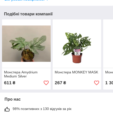
Подібні товари компанії
Монстера Amydrium
Монстера MONKEY MASK
Монс
Medium Silver
611
267
1 3
₴
₴
Про нас
98% позитивних з 130 відгуків за рік