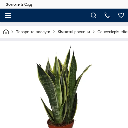
Золотий Сад
Товари та послуги
Кімнатні рослини
Сансевієрія trif