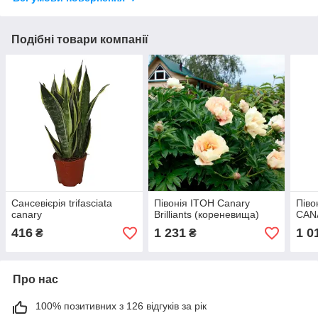
Подібні товари компанії
Сансевієрія trifasciata
Півонія ITOH Canary
Піво
canary
Brilliants (кореневища)
CAN
416
1 231
1 0
₴
₴
Про нас
100% позитивних з 126 відгуків за рік