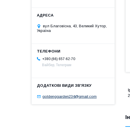
вул Благовісна, 43, Великий Хутор,
Україна
+380 (66) 657-62-70
Вайбер, Телеграм
І
2
goldenggarden234@gmail.com
І