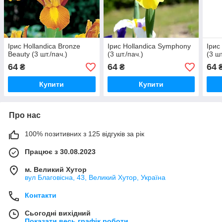
Ірис Hollandica Bronze
Ірис Hollandica Symphony
Ірис
Beauty (3 шт./пач.)
(3 шт./пач.)
(3 шт
64
64
64
₴
₴
Купити
Купити
Про нас
100% позитивних з 125 відгуків за рік
Працює з 30.08.2023
м. Великий Хутор
вул Благовісна, 43, Великий Хутор, Україна
Контакти
Сьогодні вихідний
Показати весь графік роботи