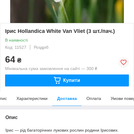
Ірис Hollandica White Van Vliet (3 шт./пач.)
В наявності
Код: 11527
Роздріб
64
₴
Мінімальна сума замовлення на сайті — 300 ₴
Купити
пис
Характеристики
Доставка
Оплата
Умови пове
Опис
Ірис — рід багаторічних лукових рослин родини Ірисових.