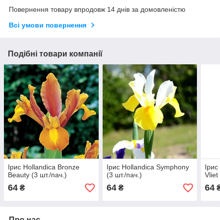
Повернення товару впродовж 14 днів за домовленістю
Всі умови повернення
Подібні товари компанії
Ірис Hollandica Bronze
Ірис Hollandica Symphony
Ірис
Beauty (3 шт./пач.)
(3 шт./пач.)
Vliet
64
64
64
₴
₴
Про нас