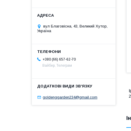
вул Благовісна, 43, Великий Хутор,
Україна
+380 (66) 657-62-70
Вайбер, Телеграм
І
2
goldenggarden234@gmail.com
І