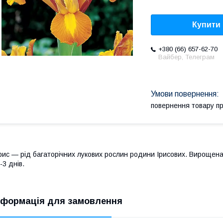
Купити
+380 (66) 657-62-70
Вайбер, Телеграм
повернення товару п
рис — рід багаторічних лукових рослин родини Ірисових. Вирощен
-3 днів.
нформація для замовлення