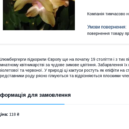
Компанія тимчасово 
повернення товару п
люмбергерги підкорили Європу ще на початку 19 століття і з тих 
імнатному квітникарстві за чудове зимове цвітіння. Забарвлення їх 
іолетової та червоної. У природі ці кактуси ростуть як епіфіти на с
редставники роду рясно гілкуються та відрізняються плоскими чл
нформація для замовлення
іна:
118 ₴