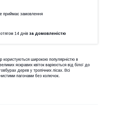
не приймає замовлення
ротягом 14 днів
за домовленістю
пір користуються широкою популярністю в
великих яскравих квіток варіюється від білої до
товбурах дерев у тропічних лісах. Всі
енистими пагонами без колючок.