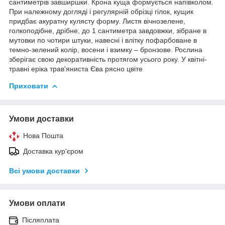
сантиметрів завширшки. Крона куща формується напівколом.
При належному догляді і регулярній обрізці гілок, кущик
придбає акуратну кулясту форму. Листя вічнозелене,
голкоподібне, дрібне, до 1 сантиметра завдовжки, зібране в
мутовки по чотири штуки, навесні і влітку пофарбоване в
темно-зелений колір, восени і взимку – бронзове. Рослина
зберігає свою декоративність протягом усього року. У квітні-
травні еріка трав'яниста Єва рясно цвіте
Приховати
Умови доставки
Нова Пошта
Доставка кур'єром
Всі умови доставки
Умови оплати
Післяплата