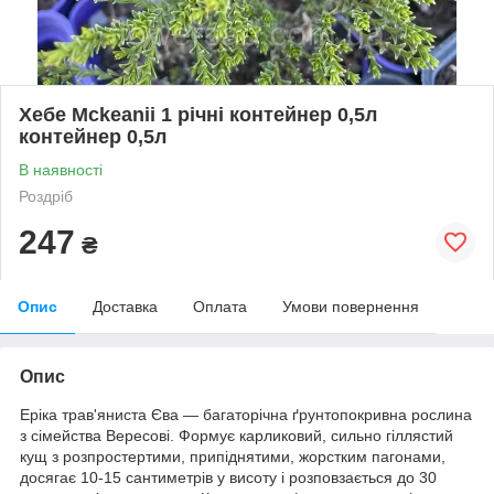
Хебе Mckeanii 1 річні контейнер 0,5л
контейнер 0,5л
В наявності
Роздріб
247
₴
Опис
Доставка
Оплата
Умови повернення
Опис
Еріка трав'яниста Єва — багаторічна ґрунтопокривна рослина
з сімейства Вересові. Формує карликовий, сильно гіллястий
кущ з розпростертими, припіднятими, жорстким пагонами,
досягає 10-15 сантиметрів у висоту і розповзається до 30