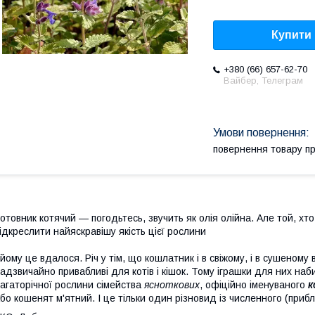
Купити
+380 (66) 657-62-70
Вайбер, Телеграм
повернення товару п
отовник котячий — погодьтесь, звучить як олія олійна. Але той, хт
ідкреслити найяскравішу якість цієї рослини
 йому це вдалося. Річ у тім, що кошлатник і в свіжому, і в сушеному 
адзвичайно привабливі для котів і кішок. Тому іграшки для них наб
агаторічної рослини сімейства
ясноткових
, офіційно іменуваного
к
бо кошенят м'ятний. І це тільки один різновид із численного (приб