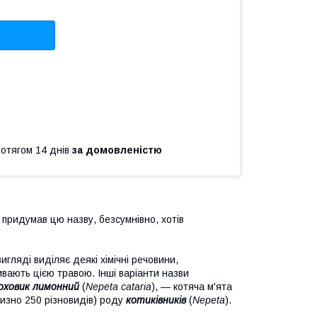
ротягом 14 днів
за домовленістю
о придумав цю назву, безсумнівно, хотів
вигляді виділяє деякі хімічні речовини,
ивають цією травою. Інші варіанти назви
оховик лимонний
(
Nepeta cataria
), — котяча м'ята
лизно 250 різновидів) роду
котиківників
(
Nepeta
).