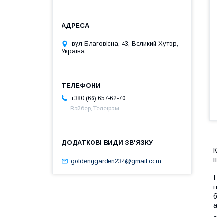
вул Благовісна, 43, Великий Хутор,
Україна
+380 (66) 657-62-70
Вайбер, Телеграм
К
п
goldenggarden234@gmail.com
І
н
б
а