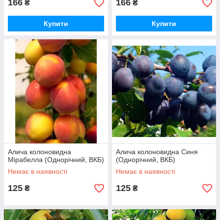
166
166
₴
₴
Купити
Купити
Алича колоновидна
Алича колоновидна Синя
Мірабелла (Однорічний, ВКБ)
(Однорічний, ВКБ)
Немає в наявності
Немає в наявності
125
125
₴
₴