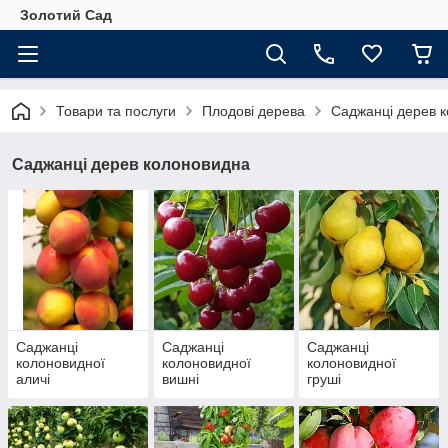
Золотий Сад
Товари та послуги
Плодові дерева
Саджанці дерев 
Саджанці дерев колоновидна
Саджанці
Саджанці
Саджанці
колоновидної
колоновидної
колоновидної
аличі
вишні
груші