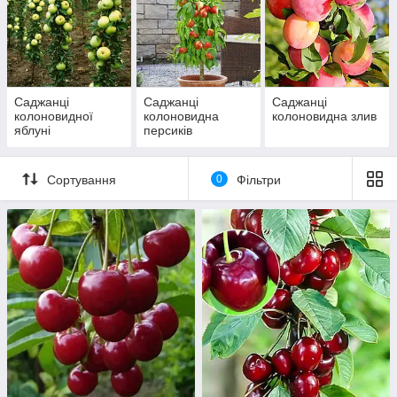
Саджанці
Саджанці
Саджанці
колоновидної
колоновидна
колоновидна злив
яблуні
персиків
Сортування
0
Фільтри