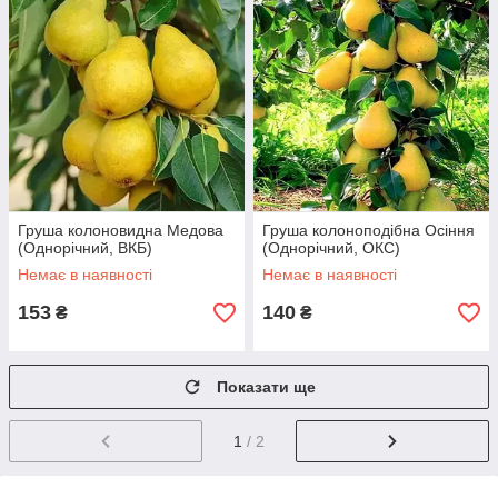
Груша колоновидна Медова
Груша колоноподібна Осіння
(Однорічний, ВКБ)
(Однорічний, ОКС)
Немає в наявності
Немає в наявності
153
140
₴
₴
Показати ще
1
/ 2