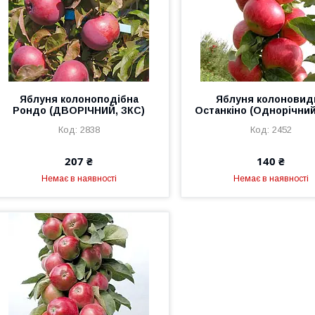
Яблуня колоноподібна
Яблуня колоновид
Рондо (ДВОРІЧНИЙ, ЗКС)
Останкіно (Однорічний
2838
2452
207 ₴
140 ₴
Немає в наявності
Немає в наявності