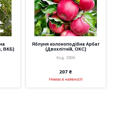
на
Яблуня колоноподібна Арбат
, ВКБ)
(Двохлітній, ОКС)
2836
207 ₴
Немає в наявності