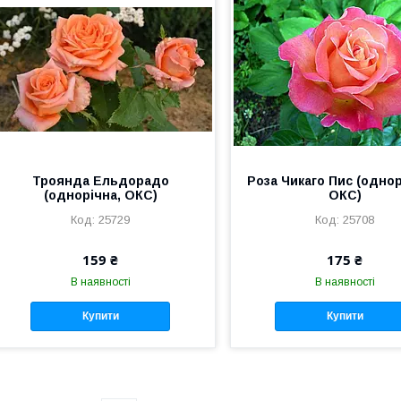
Троянда Ельдорадо
Роза Чикаго Пис (однор
(однорічна, ОКС)
ОКС)
25729
25708
159 ₴
175 ₴
В наявності
В наявності
Купити
Купити