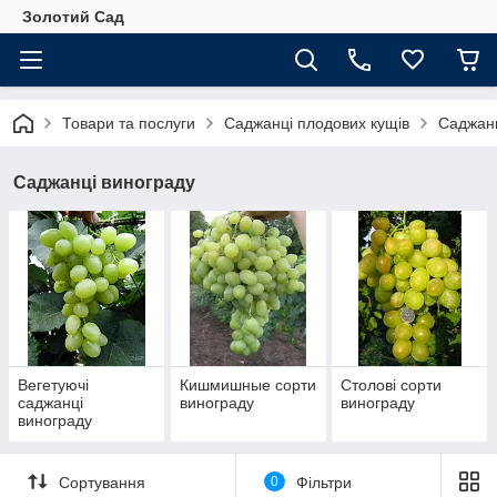
Золотий Сад
Товари та послуги
Саджанці плодових кущів
Саджанц
Саджанці винограду
Вегетуючі
Кишмишные сорти
Столові сорти
саджанці
винограду
винограду
винограду
Сортування
0
Фільтри